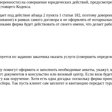
оверенности) на совершение юридических действий, предусмотре
стоящего Кодекса.
ет под действие абзаца 2 пункта 1 статьи 182, поэтому доверен
вание) в рамках самого договора и не оформлять её нотариально
ками фирма будет действовать от своего имени, что делает раб
.
зуется по заданию заказчика оказать услуги (совершить опреде
му помогут оформить и заполнить необходимые анкеты, укажут, 
кет документов в консульство или визовый центр. Если виза буде
 как поручение. Хотя есть одна догадка: поскольку фирма прини
 сбора. Так пусть клиент сам заплатит и квитанцию передаст тур