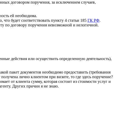
нных договором поручения, за исключением случаев,
ность ей необходима.
, что будет соответствовать пункту 4 статьи 185
ГК РФ
.
оту по договору поручения невозможной и нелогичной.
ленные действия или осуществить определенную деятельность),
какой пакет документов необходимо предоставить (требования
т получена лично клиентом при визите, то где здесь поручение?
мает от клиента сумму, которая состоит из стоимости услуг и
агенту. Других причин я не знаю.