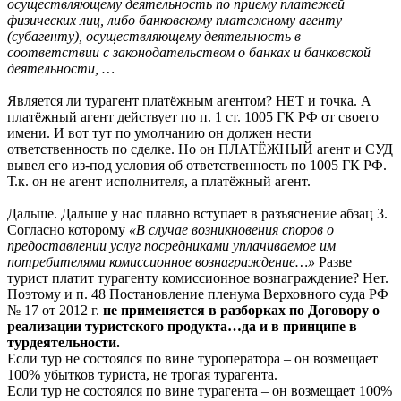
осуществляющему деятельность по приему платежей
физических лиц, либо банковскому платежному агенту
(субагенту), осуществляющему деятельность в
соответствии с законодательством о банках и банковской
деятельности, …
Является ли турагент платёжным агентом? НЕТ и точка. А
платёжный агент действует по п. 1 ст. 1005 ГК РФ от своего
имени. И вот тут по умолчанию он должен нести
ответственность по сделке. Но он ПЛАТЁЖНЫЙ агент и СУД
вывел его из-под условия об ответственность по 1005 ГК РФ.
Т.к. он не агент исполнителя, а платёжный агент.
Дальше. Дальше у нас плавно вступает в разъяснение абзац 3.
Согласно которому
«В случае возникновения споров о
предоставлении услуг посредниками уплачиваемое им
потребителями комиссионное вознаграждение…»
Разве
турист платит турагенту комиссионное вознаграждение? Нет.
Поэтому и п. 48 Постановление пленума Верховного суда РФ
№ 17 от 2012 г.
не применяется в разборках по Договору о
реализации туристского продукта…да и в принципе в
турдеятельности.
Если тур не состоялся по вине туроператора – он возмещает
100% убытков туриста, не трогая турагента.
Если тур не состоялся по вине турагента – он возмещает 100%