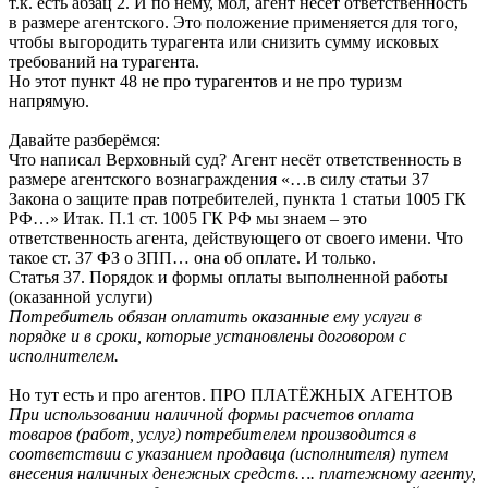
т.к. есть абзац 2. И по нему, мол, агент несёт ответственность
в размере агентского. Это положение применяется для того,
чтобы выгородить турагента или снизить сумму исковых
требований на турагента.
Но этот пункт 48 не про турагентов и не про туризм
напрямую.
Давайте разберёмся:
Что написал Верховный суд? Агент несёт ответственность в
размере агентского вознаграждения «…в силу статьи 37
Закона о защите прав потребителей, пункта 1 статьи 1005 ГК
РФ…» Итак. П.1 ст. 1005 ГК РФ мы знаем – это
ответственность агента, действующего от своего имени. Что
такое ст. 37 ФЗ о ЗПП… она об оплате. И только.
Статья 37. Порядок и формы оплаты выполненной работы
(оказанной услуги)
Потребитель обязан оплатить оказанные ему услуги в
порядке и в сроки, которые установлены договором с
исполнителем.
Но тут есть и про агентов. ПРО ПЛАТЁЖНЫХ АГЕНТОВ
При использовании наличной формы расчетов оплата
товаров (работ, услуг) потребителем производится в
соответствии с указанием продавца (исполнителя) путем
внесения наличных денежных средств…. платежному агенту,