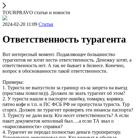
TOURPRAVO статьи и новости
2024-02-20 11:09
Статьи
Ответственность турагента
Вот интересный момент. Подавляющее большинство
турагентов не хотят нести ответственность. Денежку хотят, а
ответственность нет. А так не бывает в бизнесе. Конечно,
вопрос в обоснованности такой ответственности.
Примеры:
1. Туриста не выпустили за границу из-за запрета на выезд
(приставы помогли))). Должен ли знать турагент об этом?
2. У туриста нашли в паспорте ошибку, помарку, корявку,
пятно кофе и т.п. и ПС ФСБ РФ не пропустила туриста. Тур
сгорел. Должен ли турагент проверять эти нюансы паспорта?
3. Туристу не дали визу. Кто несет ответственность? А если
пакет документов неполный был….а если ТА знал о
«нарисованности» справки?
4. Турагент не передал полностью деньги туроператору.
Туроператор аннулировал тур. Кто виноват в убытках