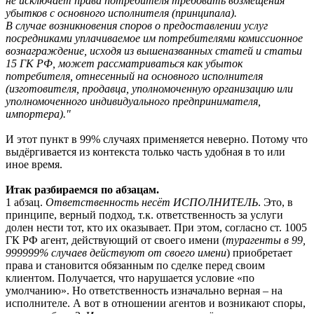
не исключает права потребителя требовать возмещения
убытков с основного исполнителя (принципала).
В случае возникновения споров о предоставлении услуг
посредниками уплачиваемое им потребителями комиссионное
вознаграждение, исходя из вышеназванных статей и статьи
15 ГК РФ, может рассматриваться как убыток
потребителя, отнесенный на основного исполнителя
(изготовителя, продавца, уполномоченную организацию или
уполномоченного индивидуального предпринимателя,
импортера)."
И этот пункт в 99% случаях применяется неверно. Потому что
выдёргивается из контекста только часть удобная в то или
иное время.
Итак разбираемся по абзацам.
1 абзац.
Ответственность несёт ИСПОЛНИТЕЛЬ
. Это, в
принципе, верный подход, т.к. ответственность за услуги
долен нести тот, кто их оказывает. При этом, согласно ст. 1005
ГК РФ агент, действующий от своего имени (
турагенты в 99,
999999% случаев действуют от своего имени
) приобретает
права и становится обязанным по сделке перед своим
клиентом. Получается, что нарушается условие «по
умолчанию». Но ответственность изначально верная – на
исполнителе. А вот в отношении агентов и возникают споры,