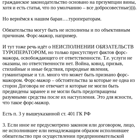
гражданское законодательство основано на презумпции вины,
хотя и есть статья, что по умолчанию – все добросовестные)))).
Но вернёмся к нашим баран….туроператорам.
Обязательства могут быть не исполнены и по объективным
причинам. Форс-мажор, например.
И тут тоже речь идёт о НЕИСПОЛНЕНИИ ОБЯЗАТЕЛЬСТВ
ТУРОПЕРАТОРОМ, но только присутствует фактов форс-
мажора, освобождающего от ответственности. Т.е. услуги не
оказаны, но ответственности нет. Война, ковид, призыв,
стихийные и иные бедствия, природные явления,
гуманитарные и т.п. много что может быть признано форс-
мажором. Форс-мажор – обстоятельства за которые не одна из
сторон Договора не отвечает и которые не могли быть
предвидены заранее и не могли быть предотвращены
разумными средства после их наступления. Это для ясности,
что такое форс-мажор.
Есть п. 3 у вышеуказанной ст. 401 ГК РФ
3. Если иное не предусмотрено законом или договором, лицо,
не исполнившее или ненадлежащим образом исполнившее
обязательство при осуществлении предпринимательской